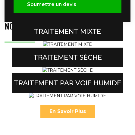
Soumettre un devis
NOS PRODUITS
TRAITEMENT MIXTE
BIOWAS MAKINA
TRAITEMENT SÈCHE
En Savoir Plus
TRAITEMENT PAR VOIE HUMIDE
En Savoir Plus
En Savoir Plus